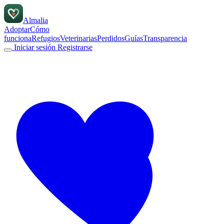
Almalia
Adoptar
Cómo
funciona
Refugios
Veterinarias
Perdidos
Guías
Transparencia
Iniciar sesión
Registrarse