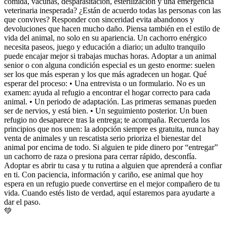
comida, vacunas, desparasitación, esterilización y una emergencia
veterinaria inesperada? ¿Están de acuerdo todas las personas con las
que convives? Responder con sinceridad evita abandonos y
devoluciones que hacen mucho daño. Piensa también en el estilo de
vida del animal, no solo en su apariencia. Un cachorro enérgico
necesita paseos, juego y educación a diario; un adulto tranquilo
puede encajar mejor si trabajas muchas horas. Adoptar a un animal
senior o con alguna condición especial es un gesto enorme: suelen
ser los que más esperan y los que más agradecen un hogar. Qué
esperar del proceso: • Una entrevista o un formulario. No es un
examen: ayuda al refugio a encontrar el hogar correcto para cada
animal. • Un periodo de adaptación. Las primeras semanas pueden
ser de nervios, y está bien. • Un seguimiento posterior. Un buen
refugio no desaparece tras la entrega; te acompaña. Recuerda los
principios que nos unen: la adopción siempre es gratuita, nunca hay
venta de animales y un rescatista serio prioriza el bienestar del
animal por encima de todo. Si alguien te pide dinero por “entregar”
un cachorro de raza o presiona para cerrar rápido, desconfía.
Adoptar es abrir tu casa y tu rutina a alguien que aprenderá a confiar
en ti. Con paciencia, información y cariño, ese animal que hoy
espera en un refugio puede convertirse en el mejor compañero de tu
vida. Cuando estés listo de verdad, aquí estaremos para ayudarte a
dar el paso.
💚