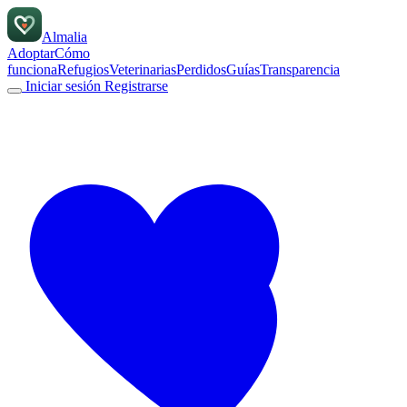
Almalia
Adoptar
Cómo
funciona
Refugios
Veterinarias
Perdidos
Guías
Transparencia
Iniciar sesión
Registrarse