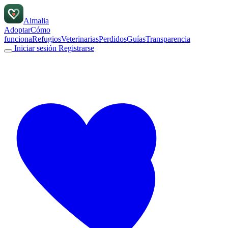
Almalia
Adoptar
Cómo
funciona
Refugios
Veterinarias
Perdidos
Guías
Transparencia
Iniciar sesión
Registrarse