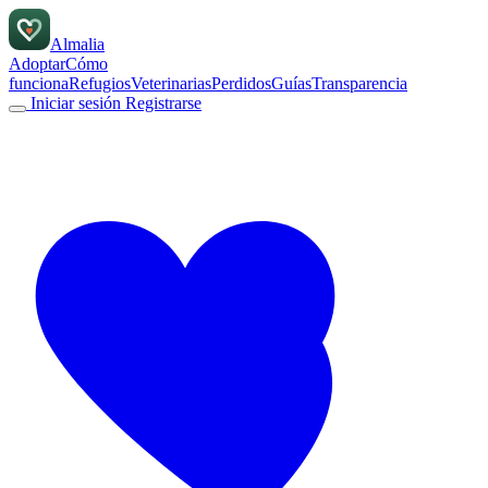
Almalia
Adoptar
Cómo
funciona
Refugios
Veterinarias
Perdidos
Guías
Transparencia
Iniciar sesión
Registrarse