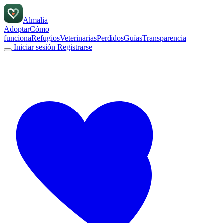
Almalia
Adoptar
Cómo
funciona
Refugios
Veterinarias
Perdidos
Guías
Transparencia
Iniciar sesión
Registrarse