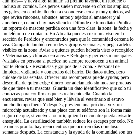
aún más— y lleva algo familiar: su premio favorito, un juguete o
incluso su comida. Los perros suelen moverse en círculos amplios;
los gatos, en cambio, tienden a esconderse cerca y muy quietos, así
que revisa rincones, arbustos, autos y tejados al amanecer y al
anochecer, cuando hay más silencio. Difunde de inmediato. Publica
un reporte de mascota perdida con una foto clara, la zona, la fecha y
un teléfono de contacto. En Almalia puedes crear un aviso en la
sección de Perdidos y encontrados para que la comunidad cercana lo
vea. Comparte también en redes y grupos vecinales, y pega carteles
visibles en la zona. Avisa a quienes pueden haberla visto o recogido:
• Veterinarias y clínicas cercanas. • Refugios y perreras municipales
(visítalos en persona si puedes; no siempre reconocen a un animal
por teléfono). • Rescatistas y grupos de la zona. • Personal de
limpieza, vigilancia y comercios del barrio. Da datos útiles, pero
cuídate de las estafas. Ofrecer una recompensa puede ayudar, pero
desconfía de quien exige dinero por adelantado sin mostrar pruebas
de que tiene a tu mascota. Guarda un dato identificativo que solo tú
conozcas para confirmar que es realmente ella. Cuando la
encuentres, revisa que esté bien y llévala al veterinario si estuvo
mucho tiempo fuera. Y después, previene una próxima vez: un
microchip actualizado y una placa con tu teléfono son la forma más
segura de que, si vuelve a ocurrir, quien la encuentre pueda avisarte
enseguida. La esterilización también reduce los escapes por celo. No
te rindas pronto: hay reencuentros que ocurren días o incluso
semanas después. La constancia y la ayuda de la comunidad son tus