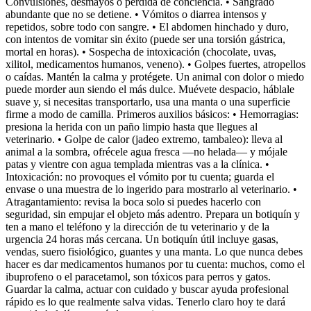
Convulsiones, desmayos o pérdida de conciencia. • Sangrado
abundante que no se detiene. • Vómitos o diarrea intensos y
repetidos, sobre todo con sangre. • El abdomen hinchado y duro,
con intentos de vomitar sin éxito (puede ser una torsión gástrica,
mortal en horas). • Sospecha de intoxicación (chocolate, uvas,
xilitol, medicamentos humanos, veneno). • Golpes fuertes, atropellos
o caídas. Mantén la calma y protégete. Un animal con dolor o miedo
puede morder aun siendo el más dulce. Muévete despacio, háblale
suave y, si necesitas transportarlo, usa una manta o una superficie
firme a modo de camilla. Primeros auxilios básicos: • Hemorragias:
presiona la herida con un paño limpio hasta que llegues al
veterinario. • Golpe de calor (jadeo extremo, tambaleo): lleva al
animal a la sombra, ofrécele agua fresca —no helada— y mójale
patas y vientre con agua templada mientras vas a la clínica. •
Intoxicación: no provoques el vómito por tu cuenta; guarda el
envase o una muestra de lo ingerido para mostrarlo al veterinario. •
Atragantamiento: revisa la boca solo si puedes hacerlo con
seguridad, sin empujar el objeto más adentro. Prepara un botiquín y
ten a mano el teléfono y la dirección de tu veterinario y de la
urgencia 24 horas más cercana. Un botiquín útil incluye gasas,
vendas, suero fisiológico, guantes y una manta. Lo que nunca debes
hacer es dar medicamentos humanos por tu cuenta: muchos, como el
ibuprofeno o el paracetamol, son tóxicos para perros y gatos.
Guardar la calma, actuar con cuidado y buscar ayuda profesional
rápido es lo que realmente salva vidas. Tenerlo claro hoy te dará