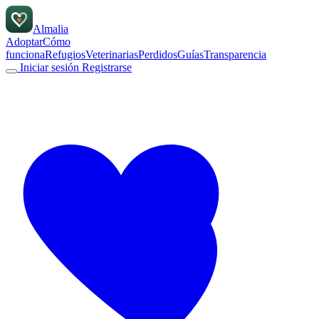
Almalia
Adoptar
Cómo
funciona
Refugios
Veterinarias
Perdidos
Guías
Transparencia
Iniciar sesión
Registrarse